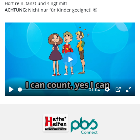
Hört rein, tanzt und singt mit!
ACHTUNG:
Nicht
nur
für Kinder geeignet! 🙂
Play
01:04
Play
Settings
PIP
Enter
fulls