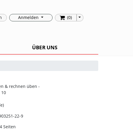
Toggle Dropdown
n
Anmelden
(0)
ÜBER UNS
1
en & rechnen üben -
 10
e)
903251-22-9
4 Seiten