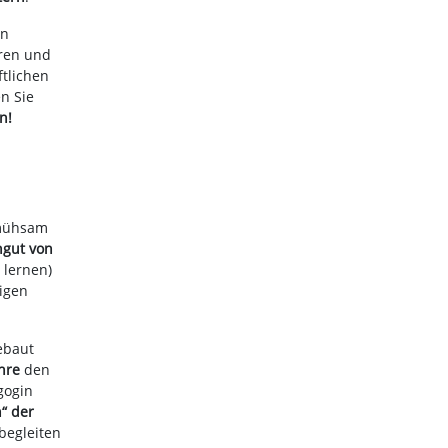
in
ren und
ftlichen
n Sie
n!
 mühsam
gut von
 lernen)
igen
ebaut
hre
den
gogin
“
der
 begleiten