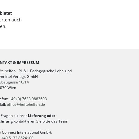
bietet
erten auch
en.
NTAKT & IMPRESSUM
te helfen - PL & L Pädagogische Lehr- und
nmittel Verlags GmbH
ubaugasse 10/14
1070 Wien
efon:
+49 (0) 7633 9883603
ail:
office
@
heftehelfen.de
 Fragen zu Ihrer
Lieferung oder
chnung
kontaktieren Sie bitte das Team
 Connect International GmbH:
:
+49 5132 8624100