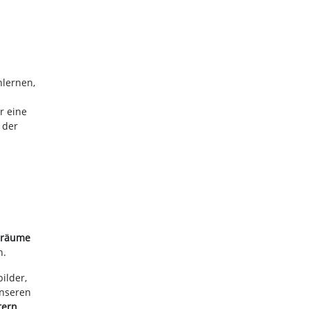
nlernen,
r eine
 der
nräume
n.
ilder,
unseren
tern
.