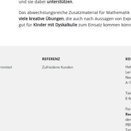
und sie dabei
unterstützen
.
Das abwechslungsreiche Zusatzmaterial für Mathematik
viele kreative Übungen
, die auch nach Aussagen von Exp
gut für
Kinder mit Dyskalkulie
zum Einsatz kommen könn
REFERENZ
KO
Hef
nmittel
Zufriedene Kunden
Ler
Ne
A-
Tel
E-M
Für
Re
der
PBS
Tel