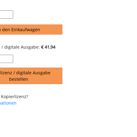
n den Einkaufwagen
 / digitale Ausgabe:
€ 41,94
lizenz / digitale Ausgabe
bestellen
 Kopierlizenz?
mationen