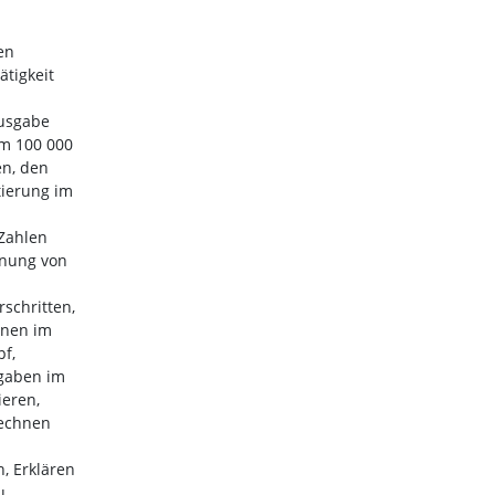
en
ätigkeit
ausgabe
um 100 000
en, den
tierung im
 Zahlen
dnung von
schritten,
hnen im
pf,
fgaben im
eren,
rechnen
, Erklären
u