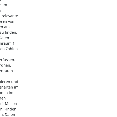
n im
n,
, relevante
ösen von
en aus
u finden,
Daten
enraum 1
von Zahlen
erfassen,
rdnen,
lenraum 1
bieren und
enarten im
chnen im
nen,
 1 Million
n, Finden
n, Daten