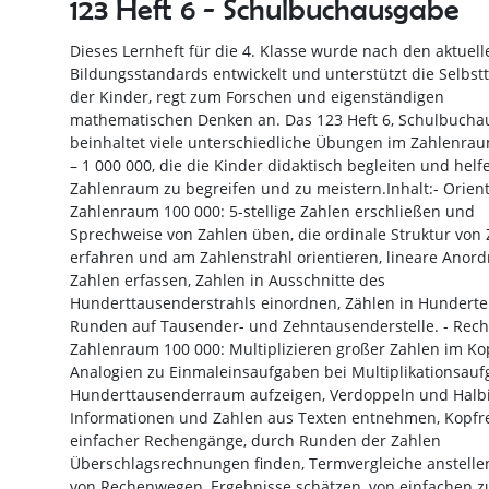
123 Heft 6 - Schulbuchausgabe
Dieses Lernheft für die 4. Klasse wurde nach den aktuell
Bildungsstandards entwickelt und unterstützt die Selbstt
der Kinder, regt zum Forschen und eigenständigen
mathematischen Denken an. Das 123 Heft 6, Schulbuch
beinhaltet viele unterschiedliche Übungen im Zahlenra
– 1 000 000, die die Kinder didaktisch begleiten und helf
Zahlenraum zu begreifen und zu meistern.Inhalt:- Orien
Zahlenraum 100 000: 5-stellige Zahlen erschließen und
Sprechweise von Zahlen üben, die ordinale Struktur von
erfahren und am Zahlenstrahl orientieren, lineare Anor
Zahlen erfassen, Zahlen in Ausschnitte des
Hunderttausenderstrahls einordnen, Zählen in Hunderter
Runden auf Tausender- und Zehntausenderstelle. - Rec
Zahlenraum 100 000: Multiplizieren großer Zahlen im Ko
Analogien zu Einmaleinsaufgaben bei Multiplikationsau
Hunderttausenderraum aufzeigen, Verdoppeln und Halbi
Informationen und Zahlen aus Texten entnehmen, Kopf
einfacher Rechengänge, durch Runden der Zahlen
Überschlagsrechnungen finden, Termvergleiche anstellen
von Rechenwegen, Ergebnisse schätzen, von einfachen z