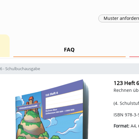
Muster
anforder
FAQ
 6 - Schulbuchausgabe
123 Heft 
Rechnen übe
(4. Schulstuf
ISBN 978-3-
Format:
A4, 