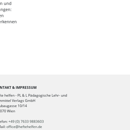
en und
ungen:
en
 erkennen
NTAKT & IMPRESSUM
te helfen - PL & L Pädagogische Lehr- und
nmittel Verlags GmbH
ubaugasse 10/14
1070 Wien
efon:
+49 (0) 7633 9883603
ail:
office
@
heftehelfen.de