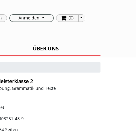
Toggle Dropdown
n
Anmelden
(0)
ÜBER UNS
eisterklasse 2
bung, Grammatik und Texte
e)
903251-48-9
64 Seiten