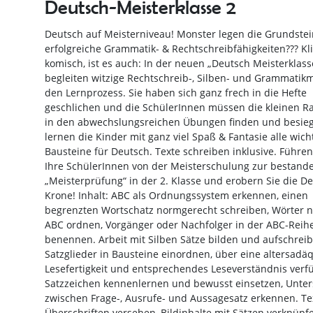
Deutsch-Meisterklasse 2
Deutsch auf Meisterniveau! Monster legen die Grundstei
erfolgreiche Grammatik- & Rechtschreibfähigkeiten??? Kl
komisch, ist es auch: In der neuen „Deutsch Meisterklass
begleiten witzige Rechtschreib-, Silben- und Grammatik
den Lernprozess. Sie haben sich ganz frech in die Hefte
geschlichen und die SchülerInnen müssen die kleinen R
in den abwechslungsreichen Übungen finden und besieg
lernen die Kinder mit ganz viel Spaß & Fantasie alle wich
Bausteine für Deutsch. Texte schreiben inklusive. Führen
Ihre SchülerInnen von der Meisterschulung zur bestand
„Meisterprüfung“ in der 2. Klasse und erobern Sie die D
Krone! Inhalt: ABC als Ordnungssystem erkennen, einen
begrenzten Wortschatz normgerecht schreiben, Wörter 
ABC ordnen, Vorgänger oder Nachfolger in der ABC-Reih
benennen. Arbeit mit Silben Sätze bilden und aufschreib
Satzglieder in Bausteine einordnen, über eine altersadä
Lesefertigkeit und entsprechendes Leseverständnis verf
Satzzeichen kennenlernen und bewusst einsetzen, Unter
zwischen Frage-, Ausrufe- und Aussagesatz erkennen. Te
Überschriften versehen, Bildinhalte mit Sätzen verknüpfe