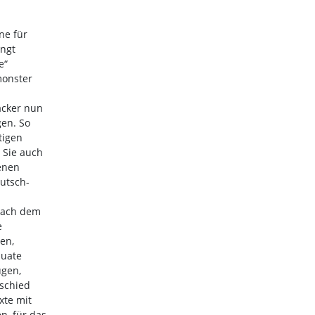
ne für
ingt
e“
monster
acker nun
en. So
tigen
 Sie auch
enen
eutsch-
nach dem
e
en,
quate
ügen,
schied
xte mit
n, für das