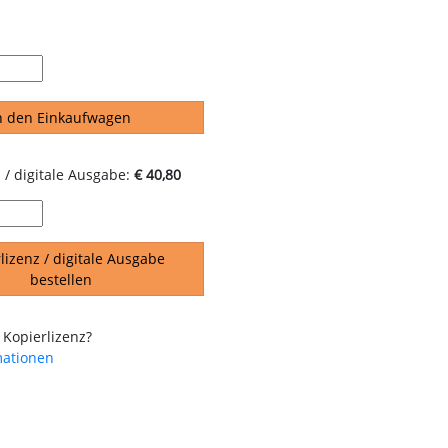
n den Einkaufwagen
 / digitale Ausgabe:
€ 40,80
lizenz / digitale Ausgabe
bestellen
 Kopierlizenz?
mationen