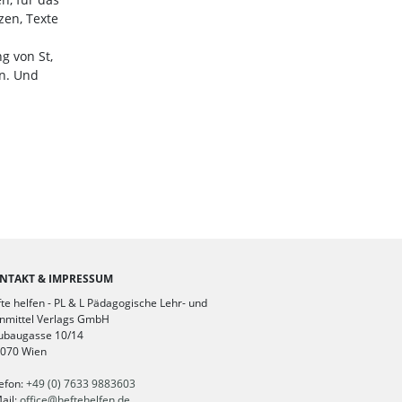
zen, Texte
g von St,
n. Und
NTAKT & IMPRESSUM
te helfen - PL & L Pädagogische Lehr- und
nmittel Verlags GmbH
ubaugasse 10/14
1070 Wien
efon:
+49 (0) 7633 9883603
ail:
office
@
heftehelfen.de