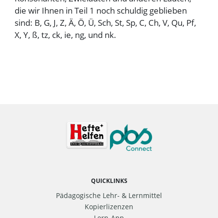
die wir Ihnen in Teil 1 noch schuldig geblieben
sind: B, G, J, Z, Ä, Ö, Ü, Sch, St, Sp, C, Ch, V, Qu, Pf,
X, Y, ß, tz, ck, ie, ng, und nk.
QUICKLINKS
Pädagogische Lehr- & Lernmittel
Kopierlizenzen
Lern-App